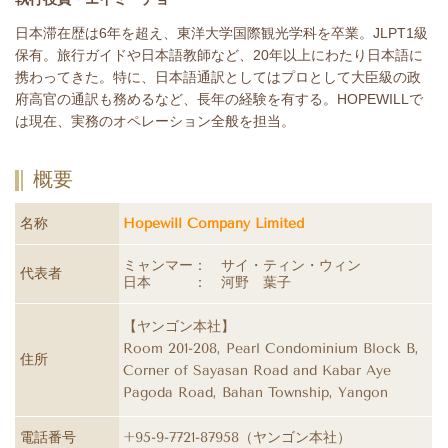
日本滞在歴は
6
年を超え、東洋大学国際観光学科を卒業。
JLPT1
級
保有。旅行ガイドや日本語教師など、
20
年以上にわたり日本語に
携わってきた。特に、日本語通訳としてはプロとして大臣級の政
府高官の通訳も務めるなど、長年の経験を有する。
HOPEWILL
で
は現在、実務のオペレーション全般を担当。
概要
名称
Hopewill Company Limited
ミャンマー： サイ・ティン・ウィン
代表者
日本 ： 河野 葉子
【ヤンゴン本社】
Room 201-208, Pearl Condominium Block B,
住所
Corner of Sayasan Road and Kabar Aye
Pagoda Road, Bahan Township, Yangon
電話番号
+95-9-7721-87958（ヤンゴン本社）