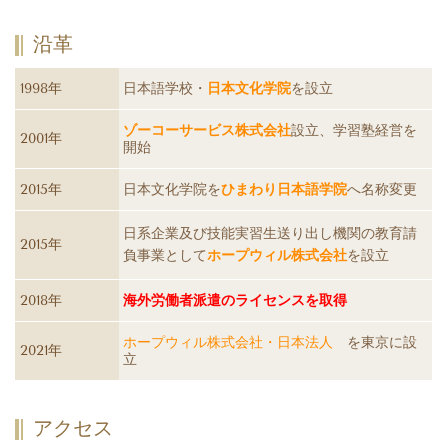
沿革
1998年
日本語学校・
日本文化学院
を設立
ゾーコーサービス株式会社
設立、学習塾経営を
2001年
開始
2015年
日本文化学院を
ひまわり日本語学院
へ名称変更
日系企業及び技能実習生送り出し機関の教育請
2015年
負事業として
ホープウィル株式会社
を設立
2018年
海外労働者派遣のライセンスを取得
ホープウィル株式会社・日本法人
を東京に設
2021年
立
アクセス