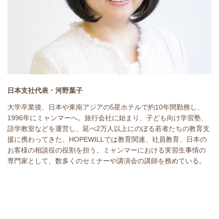
日本支社代表・河野葉子
大学卒業後、日本や東南アジアの
5
星ホテルで約
10
年間勤務し、
1996
年にミャンマーへ。旅行会社に始まり、子ども向け学習塾、
語学教室などを運営し、延べ2万
人以上にのぼる若者たちの教育支
援に携わってきた。
HOPEWILL
では教育関
連、社員教育、日
本の
お客様の相談役の役割を担う。ミャンマーにおける実習生事情の
専門家として、数多くのセミナーや講演会の講師を務めている。